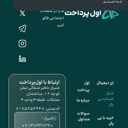
شما هستیم.
ما را در صفحات
اجتماعی فالو
کنید
ارتباط با اول‌پرداخت
ارز دیجیتال
اول
شیراز، باهنر شمالی نبش
پرداخت
شارژ
کوچه ۱۲. ساختمان
حساب پی
مشکات .طبقه ۳ واحد ۴
درباره ما
پال
کدپستی: 7185654448
سوالات
خرید با پی
شیراز -
متداول
پال
07138337340