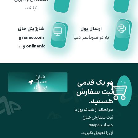
نباشد​
ارسال پول
شارژ پنل های
به در سرتاسر دنیا
name.com و
onlinenic و ...
شارژ
در یک قدمی
حساب
پی پال
ثبت سفارش
هستید.
هر لحظه از شبانه روز با
ثبت سفارش شارژ
حساب paypal
آن را تحویل بگیرید.