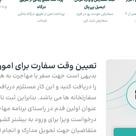
احراز
ثبت سفارش و وارد کردن
پرداخت مبلغ ریالی از طریق
چم
ایمیل پی‌پال
درگاه
و با 
ثبت‌نام در اول‌پرداخت کمتر از ۲
سفارش خودت رو در فرم
پرداخت امن از طریق درگاه بانکی
.
سفارش ثبت کن.
شتاب.
تعیین وقت سفارت برای امور
بدیهی است جهت سفر یا مهاجرت به هر 
را دریافت کنید و این کار مستلزم دری
سفارتخانه ها می باشد. بنابراین ثبت نا
عنوان اولین قدم در راستای برنامه مه
درخواست ویزا برای ورود به بیشتر کشور
متقاضیان جهت تحویل مدارک و انجام ا