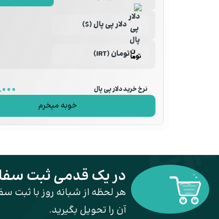
دلار پی پال ($)
تومان (IRT)
نرخ خرید دلار پی پال
188,000
خوبه میخرم
در یک قدمی ثبت سف
هر لحظه از شبانه روز با ثبت سف
آن را تحویل بگیرید.