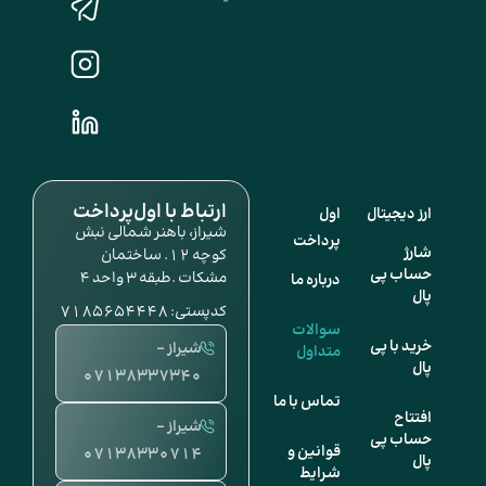
ارتباط با اول‌پرداخت
ارز دیجیتال
اول
شیراز، باهنر شمالی نبش
پرداخت
شارژ
کوچه ۱۲. ساختمان
حساب پی
مشکات .طبقه ۳ واحد ۴
درباره ما
پال
کدپستی: 7185654448
سوالات
خرید با پی
شیراز -
متداول
پال
07138337340
تماس با ما
افتتاح
شیراز -
حساب پی
قوانین و
07138330714
پال
شرایط